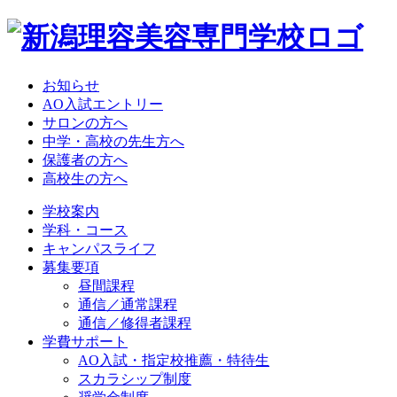
お知らせ
AO入試エントリー
サロンの方へ
中学・高校の先生方へ
保護者の方へ
高校生の方へ
学校案内
学科・コース
キャンパスライフ
募集要項
昼間課程
通信／通常課程
通信／修得者課程
学費サポート
AO入試・指定校推薦・特待生
スカラシップ制度