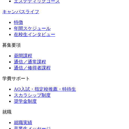
エステティックコース
キャンパスライフ
特徴
年間スケジュール
在校生インタビュー
募集要項
昼間課程
通信／通常課程
通信／修得者課程
学費サポート
AO入試・指定校推薦・特待生
スカラシップ制度
奨学金制度
就職
就職実績
卒業生メッセージ