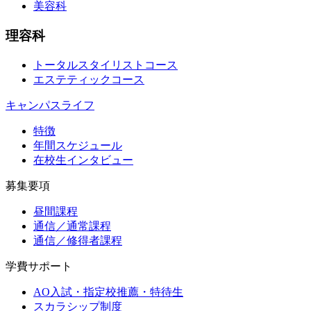
美容科
理容科
トータルスタイリストコース
エステティックコース
キャンパスライフ
特徴
年間スケジュール
在校生インタビュー
募集要項
昼間課程
通信／通常課程
通信／修得者課程
学費サポート
AO入試・指定校推薦・特待生
スカラシップ制度