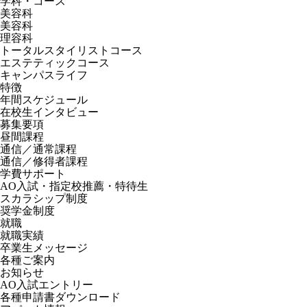
学科・コース
美容科
美容科
理容科
トータルスタイリストコース
エステティックコース
キャンパスライフ
特徴
年間スケジュール
在校生インタビュー
募集要項
昼間課程
通信／通常課程
通信／修得者課程
学費サポート
AO入試・指定校推薦・特待生
スカラシップ制度
奨学金制度
就職
就職実績
卒業生メッセージ
各種ご案内
お知らせ
AO入試エントリー
各種申請書ダウンロード