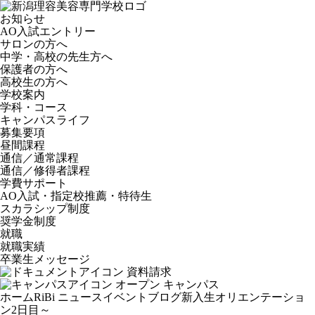
お知らせ
AO入試エントリー
サロンの方へ
中学・高校の先生方へ
保護者の方へ
高校生の方へ
学校案内
学科・コース
キャンパスライフ
募集要項
昼間課程
通信／通常課程
通信／修得者課程
学費サポート
AO入試・指定校推薦・特待生
スカラシップ制度
奨学金制度
就職
就職実績
卒業生メッセージ
資料請求
オープン
キャンパス
ホーム
RiBi ニュース
イベントブログ
新入生オリエンテーショ
ン2日目～