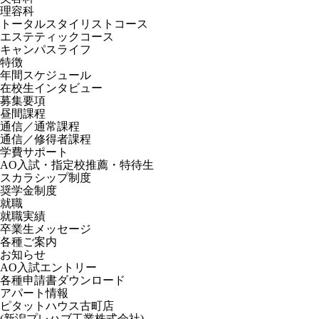
理容科
トータルスタイリストコース
エステティックコース
キャンパスライフ
特徴
年間スケジュール
在校生インタビュー
募集要項
昼間課程
通信／通常課程
通信／修得者課程
学費サポート
AO入試・指定校推薦・特待生
スカラシップ制度
奨学金制度
就職
就職実績
卒業生メッセージ
各種ご案内
お知らせ
AO入試エントリー
各種申請書ダウンロード
アパート情報
ピタットハウス古町店
(新潟プレハブ工業株式会社)