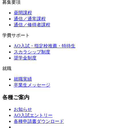
募集要項
昼間課程
通信／通常課程
通信／修得者課程
学費サポート
AO入試・指定校推薦・特待生
スカラシップ制度
奨学金制度
就職
就職実績
卒業生メッセージ
各種ご案内
お知らせ
AO入試エントリー
各種申請書ダウンロード