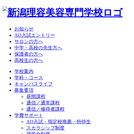
お知らせ
AO入試エントリー
サロンの方へ
中学・高校の先生方へ
保護者の方へ
高校生の方へ
学校案内
学科・コース
キャンパスライフ
募集要項
昼間課程
通信／通常課程
通信／修得者課程
学費サポート
AO入試・指定校推薦・特待生
スカラシップ制度