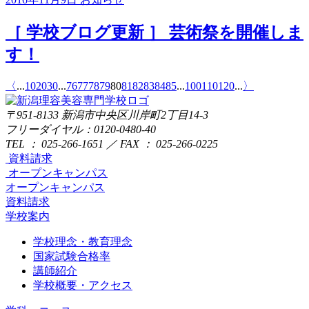
［ 学校ブログ更新 ］ 芸術祭を開催しま
す！
〈
...
10
20
30
...
76
77
78
79
80
81
82
83
84
85
...
100
110
120
...
〉
〒951-8133
新潟市中央区川岸町2丁目14-3
フリーダイヤル：0120-0480-40
TEL ： 025-266-1651 ／ FAX ： 025-266-0225
資料請求
オープンキャンパス
オープンキャンパス
資料請求
学校案内
学校理念・教育理念
国家試験合格率
講師紹介
学校概要・アクセス