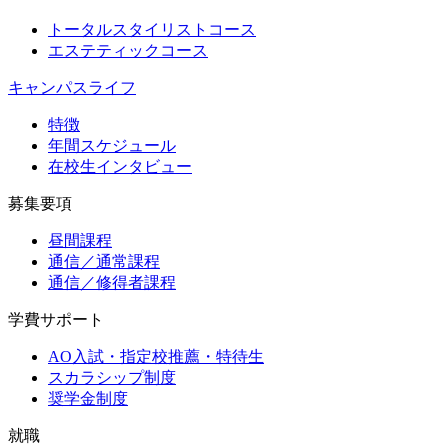
トータルスタイリストコース
エステティックコース
キャンパスライフ
特徴
年間スケジュール
在校生インタビュー
募集要項
昼間課程
通信／通常課程
通信／修得者課程
学費サポート
AO入試・指定校推薦・特待生
スカラシップ制度
奨学金制度
就職