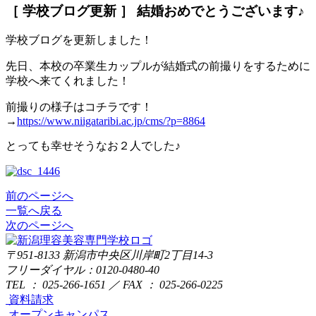
［ 学校ブログ更新 ］ 結婚おめでとうございます♪
学校ブログを更新しました！
先日、本校の卒業生カップルが結婚式の前撮りをするために
学校へ来てくれました！
前撮りの様子はコチラです！
→
https://www.niigataribi.ac.jp/cms/?p=8864
とっても幸せそうなお２人でした♪
前のページへ
一覧へ戻る
次のページへ
〒951-8133
新潟市中央区川岸町2丁目14-3
フリーダイヤル：0120-0480-40
TEL ： 025-266-1651 ／ FAX ： 025-266-0225
資料請求
オープンキャンパス