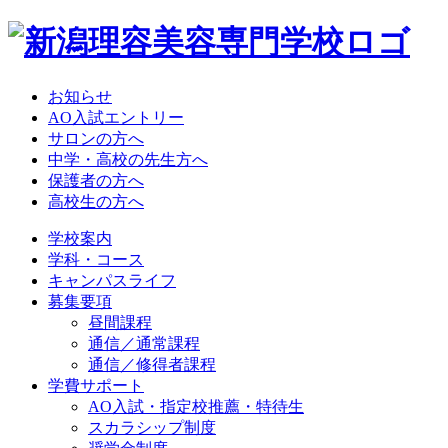
お知らせ
AO入試エントリー
サロンの方へ
中学・高校の先生方へ
保護者の方へ
高校生の方へ
学校案内
学科・コース
キャンパスライフ
募集要項
昼間課程
通信／通常課程
通信／修得者課程
学費サポート
AO入試・指定校推薦・特待生
スカラシップ制度