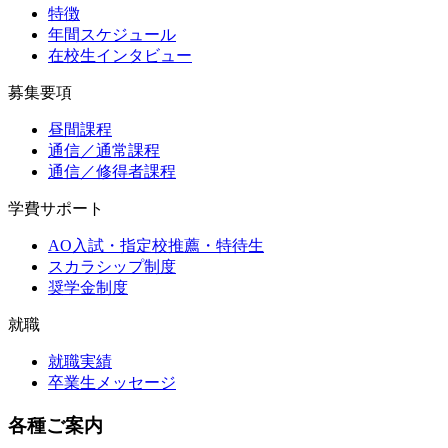
特徴
年間スケジュール
在校生インタビュー
募集要項
昼間課程
通信／通常課程
通信／修得者課程
学費サポート
AO入試・指定校推薦・特待生
スカラシップ制度
奨学金制度
就職
就職実績
卒業生メッセージ
各種ご案内