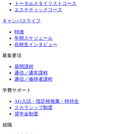
トータルスタイリストコース
エステティックコース
キャンパスライフ
特徴
年間スケジュール
在校生インタビュー
募集要項
昼間課程
通信／通常課程
通信／修得者課程
学費サポート
AO入試・指定校推薦・特待生
スカラシップ制度
奨学金制度
就職