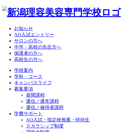
お知らせ
AO入試エントリー
サロンの方へ
中学・高校の先生方へ
保護者の方へ
高校生の方へ
学校案内
学科・コース
キャンパスライフ
募集要項
昼間課程
通信／通常課程
通信／修得者課程
学費サポート
AO入試・指定校推薦・特待生
スカラシップ制度