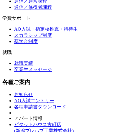
通信／通常課程
通信／修得者課程
学費サポート
AO入試・指定校推薦・特待生
スカラシップ制度
奨学金制度
就職
就職実績
卒業生メッセージ
各種ご案内
お知らせ
AO入試エントリー
各種申請書ダウンロード
アパート情報
ピタットハウス古町店
(新潟プレハブ工業株式会社)