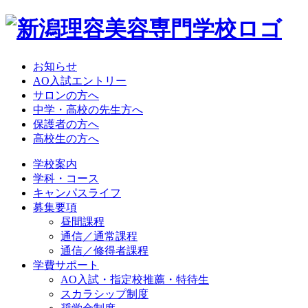
お知らせ
AO入試エントリー
サロンの方へ
中学・高校の先生方へ
保護者の方へ
高校生の方へ
学校案内
学科・コース
キャンパスライフ
募集要項
昼間課程
通信／通常課程
通信／修得者課程
学費サポート
AO入試・指定校推薦・特待生
スカラシップ制度