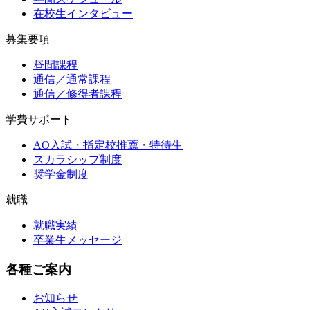
在校生インタビュー
募集要項
昼間課程
通信／通常課程
通信／修得者課程
学費サポート
AO入試・指定校推薦・特待生
スカラシップ制度
奨学金制度
就職
就職実績
卒業生メッセージ
各種ご案内
お知らせ