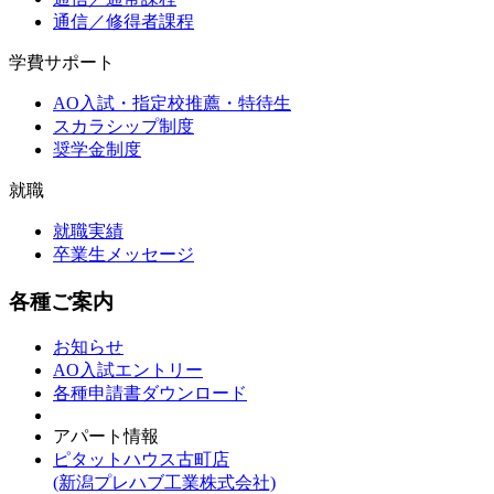
通信／修得者課程
学費サポート
AO入試・指定校推薦・特待生
スカラシップ制度
奨学金制度
就職
就職実績
卒業生メッセージ
各種ご案内
お知らせ
AO入試エントリー
各種申請書ダウンロード
アパート情報
ピタットハウス古町店
(新潟プレハブ工業株式会社)