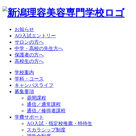
お知らせ
AO入試エントリー
サロンの方へ
中学・高校の先生方へ
保護者の方へ
高校生の方へ
学校案内
学科・コース
キャンパスライフ
募集要項
昼間課程
通信／通常課程
通信／修得者課程
学費サポート
AO入試・指定校推薦・特待生
スカラシップ制度