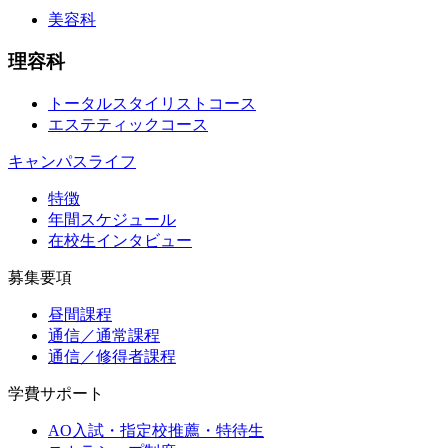
美容科
理容科
トータルスタイリストコース
エステティックコース
キャンパスライフ
特徴
年間スケジュール
在校生インタビュー
募集要項
昼間課程
通信／通常課程
通信／修得者課程
学費サポート
AO入試・指定校推薦・特待生