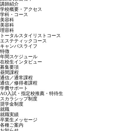
講師紹介
学校概要・アクセス
学科・コース
美容科
美容科
理容科
トータルスタイリストコース
エステティックコース
キャンパスライフ
特徴
年間スケジュール
在校生インタビュー
募集要項
昼間課程
通信／通常課程
通信／修得者課程
学費サポート
AO入試・指定校推薦・特待生
スカラシップ制度
奨学金制度
就職
就職実績
卒業生メッセージ
各種ご案内
お知らせ