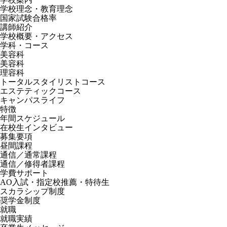
学校理念・教育理念
国家試験合格率
講師紹介
学校概要・アクセス
学科・コース
美容科
美容科
理容科
トータルスタイリストコース
エステティックコース
キャンパスライフ
特徴
年間スケジュール
在校生インタビュー
募集要項
昼間課程
通信／通常課程
通信／修得者課程
学費サポート
AO入試・指定校推薦・特待生
スカラシップ制度
奨学金制度
就職
就職実績