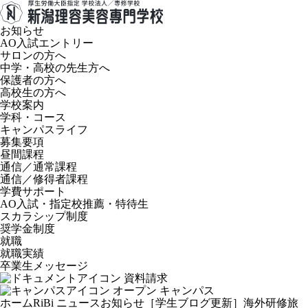
お知らせ
AO入試エントリー
サロンの方へ
中学・高校の先生方へ
保護者の方へ
高校生の方へ
学校案内
学科・コース
キャンパスライフ
募集要項
昼間課程
通信／通常課程
通信／修得者課程
学費サポート
AO入試・指定校推薦・特待生
スカラシップ制度
奨学金制度
就職
就職実績
卒業生メッセージ
資料請求
オープン
キャンパス
ホーム
RiBi ニュース
お知らせ
［学生ブログ更新］海外研修旅