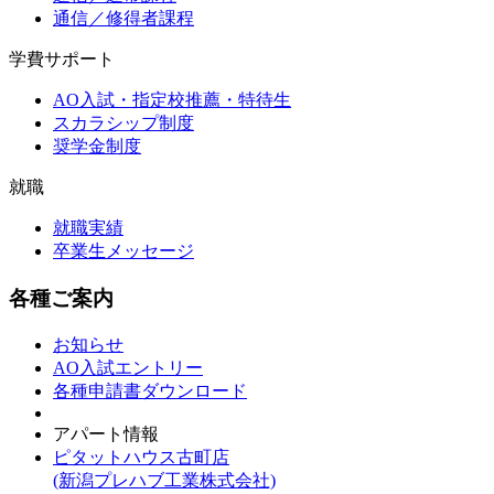
通信／修得者課程
学費サポート
AO入試・指定校推薦・特待生
スカラシップ制度
奨学金制度
就職
就職実績
卒業生メッセージ
各種ご案内
お知らせ
AO入試エントリー
各種申請書ダウンロード
アパート情報
ピタットハウス古町店
(新潟プレハブ工業株式会社)