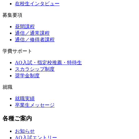
在校生インタビュー
募集要項
昼間課程
通信／通常課程
通信／修得者課程
学費サポート
AO入試・指定校推薦・特待生
スカラシップ制度
奨学金制度
就職
就職実績
卒業生メッセージ
各種ご案内
お知らせ
AO入試エントリー