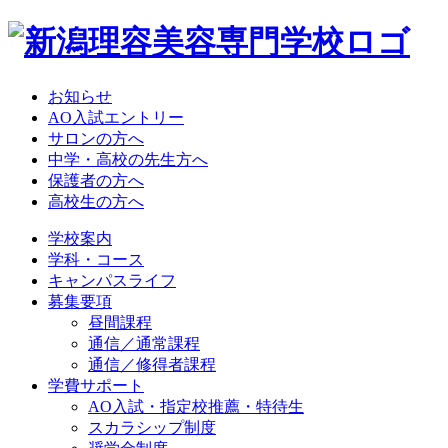
お知らせ
AO入試エントリー
サロンの方へ
中学・高校の先生方へ
保護者の方へ
高校生の方へ
学校案内
学科・コース
キャンパスライフ
募集要項
昼間課程
通信／通常課程
通信／修得者課程
学費サポート
AO入試・指定校推薦・特待生
スカラシップ制度