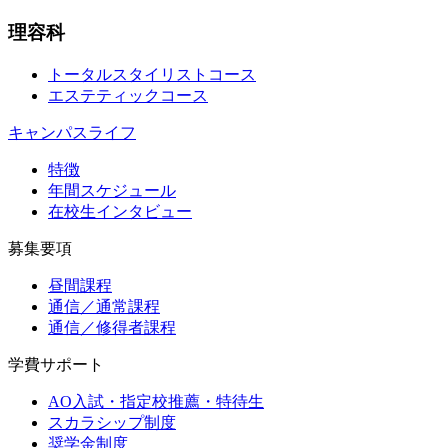
理容科
トータルスタイリストコース
エステティックコース
キャンパスライフ
特徴
年間スケジュール
在校生インタビュー
募集要項
昼間課程
通信／通常課程
通信／修得者課程
学費サポート
AO入試・指定校推薦・特待生
スカラシップ制度
奨学金制度