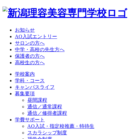
お知らせ
AO入試エントリー
サロンの方へ
中学・高校の先生方へ
保護者の方へ
高校生の方へ
学校案内
学科・コース
キャンパスライフ
募集要項
昼間課程
通信／通常課程
通信／修得者課程
学費サポート
AO入試・指定校推薦・特待生
スカラシップ制度