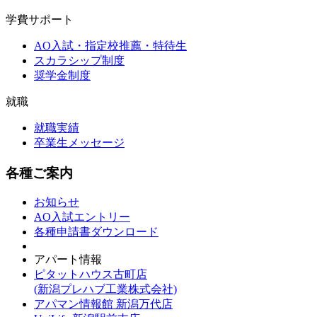
学費サポート
AO入試・指定校推薦・特待生
スカラシップ制度
奨学金制度
就職
就職実績
卒業生メッセージ
各種ご案内
お知らせ
AO入試エントリー
各種申請書ダウンロード
アパート情報
ピタットハウス古町店
(新潟プレハブ工業株式会社)
アパマン情報館 新潟万代店