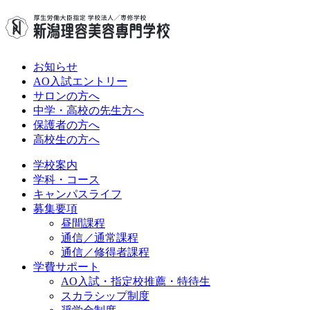
お知らせ
AO入試エントリー
サロンの方へ
中学・高校の先生方へ
保護者の方へ
高校生の方へ
学校案内
学科・コース
キャンパスライフ
募集要項
昼間課程
通信／通常課程
通信／修得者課程
学費サポート
AO入試・指定校推薦・特待生
スカラシップ制度