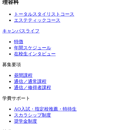
理容科
トータルスタイリストコース
エステティックコース
キャンパスライフ
特徴
年間スケジュール
在校生インタビュー
募集要項
昼間課程
通信／通常課程
通信／修得者課程
学費サポート
AO入試・指定校推薦・特待生
スカラシップ制度
奨学金制度