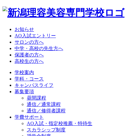
お知らせ
AO入試エントリー
サロンの方へ
中学・高校の先生方へ
保護者の方へ
高校生の方へ
学校案内
学科・コース
キャンパスライフ
募集要項
昼間課程
通信／通常課程
通信／修得者課程
学費サポート
AO入試・指定校推薦・特待生
スカラシップ制度