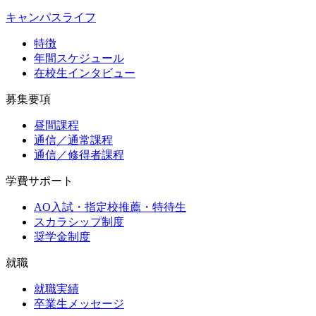
キャンパスライフ
特徴
年間スケジュール
在校生インタビュー
募集要項
昼間課程
通信／通常課程
通信／修得者課程
学費サポート
AO入試・指定校推薦・特待生
スカラシップ制度
奨学金制度
就職
就職実績
卒業生メッセージ