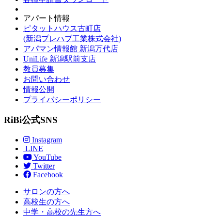
アパート情報
ピタットハウス古町店
(新潟プレハブ工業株式会社)
アパマン情報館 新潟万代店
UniLife 新潟駅前支店
教員募集
お問い合わせ
情報公開
プライバシーポリシー
RiBi公式SNS
Instagram
LINE
YouTube
Twitter
Facebook
サロンの方へ
高校生の方へ
中学・高校の先生方へ