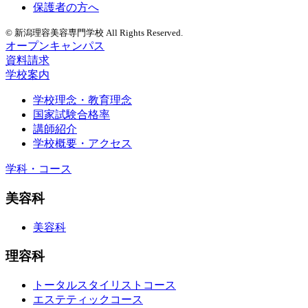
保護者の方へ
© 新潟理容美容専門学校 All Rights Reserved.
オープンキャンパス
資料請求
学校案内
学校理念・教育理念
国家試験合格率
講師紹介
学校概要・アクセス
学科・コース
美容科
美容科
理容科
トータルスタイリストコース
エステティックコース