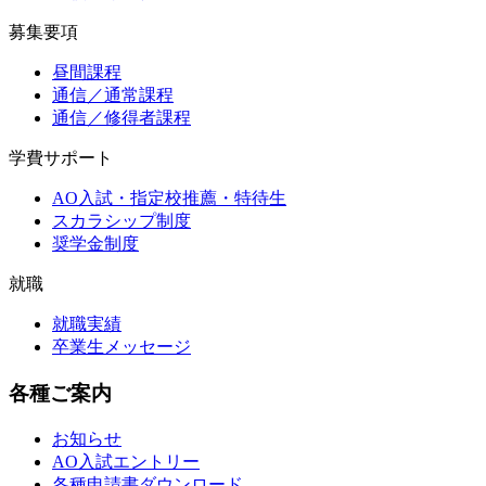
募集要項
昼間課程
通信／通常課程
通信／修得者課程
学費サポート
AO入試・指定校推薦・特待生
スカラシップ制度
奨学金制度
就職
就職実績
卒業生メッセージ
各種ご案内
お知らせ
AO入試エントリー
各種申請書ダウンロード