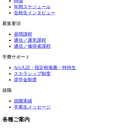
特徴
年間スケジュール
在校生インタビュー
募集要項
昼間課程
通信／通常課程
通信／修得者課程
学費サポート
AO入試・指定校推薦・特待生
スカラシップ制度
奨学金制度
就職
就職実績
卒業生メッセージ
各種ご案内