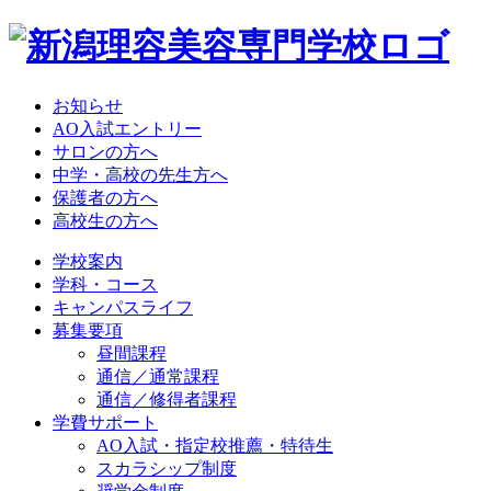
お知らせ
AO入試エントリー
サロンの方へ
中学・高校の先生方へ
保護者の方へ
高校生の方へ
学校案内
学科・コース
キャンパスライフ
募集要項
昼間課程
通信／通常課程
通信／修得者課程
学費サポート
AO入試・指定校推薦・特待生
スカラシップ制度