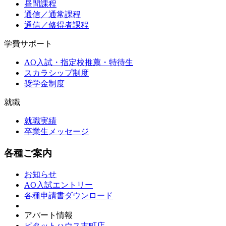
昼間課程
通信／通常課程
通信／修得者課程
学費サポート
AO入試・指定校推薦・特待生
スカラシップ制度
奨学金制度
就職
就職実績
卒業生メッセージ
各種ご案内
お知らせ
AO入試エントリー
各種申請書ダウンロード
アパート情報
ピタットハウス古町店