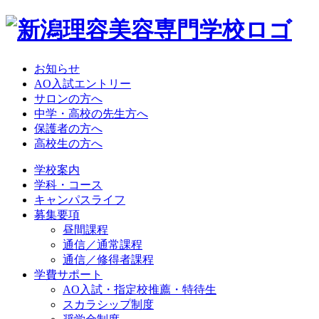
お知らせ
AO入試エントリー
サロンの方へ
中学・高校の先生方へ
保護者の方へ
高校生の方へ
学校案内
学科・コース
キャンパスライフ
募集要項
昼間課程
通信／通常課程
通信／修得者課程
学費サポート
AO入試・指定校推薦・特待生
スカラシップ制度