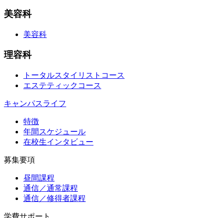
美容科
美容科
理容科
トータルスタイリストコース
エステティックコース
キャンパスライフ
特徴
年間スケジュール
在校生インタビュー
募集要項
昼間課程
通信／通常課程
通信／修得者課程
学費サポート