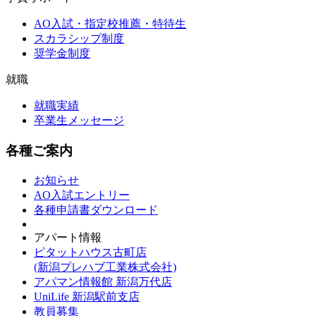
AO入試・指定校推薦・特待生
スカラシップ制度
奨学金制度
就職
就職実績
卒業生メッセージ
各種ご案内
お知らせ
AO入試エントリー
各種申請書ダウンロード
アパート情報
ピタットハウス古町店
(新潟プレハブ工業株式会社)
アパマン情報館 新潟万代店
UniLife 新潟駅前支店
教員募集