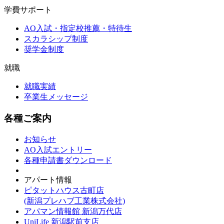
学費サポート
AO入試・指定校推薦・特待生
スカラシップ制度
奨学金制度
就職
就職実績
卒業生メッセージ
各種ご案内
お知らせ
AO入試エントリー
各種申請書ダウンロード
アパート情報
ピタットハウス古町店
(新潟プレハブ工業株式会社)
アパマン情報館 新潟万代店
UniLife 新潟駅前支店