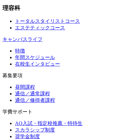
理容科
トータルスタイリストコース
エステティックコース
キャンパスライフ
特徴
年間スケジュール
在校生インタビュー
募集要項
昼間課程
通信／通常課程
通信／修得者課程
学費サポート
AO入試・指定校推薦・特待生
スカラシップ制度
奨学金制度