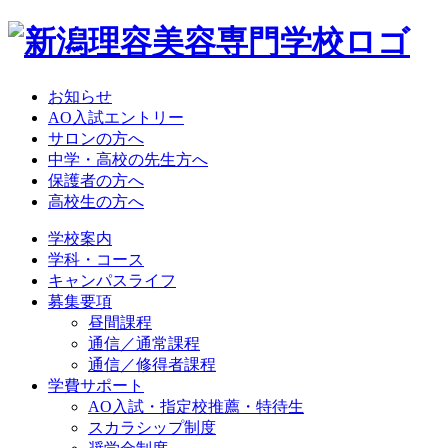
お知らせ
AO入試エントリー
サロンの方へ
中学・高校の先生方へ
保護者の方へ
高校生の方へ
学校案内
学科・コース
キャンパスライフ
募集要項
昼間課程
通信／通常課程
通信／修得者課程
学費サポート
AO入試・指定校推薦・特待生
スカラシップ制度