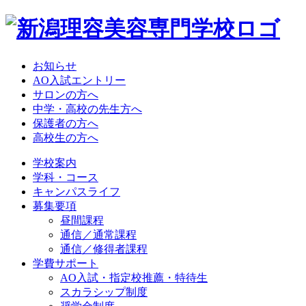
お知らせ
AO入試エントリー
サロンの方へ
中学・高校の先生方へ
保護者の方へ
高校生の方へ
学校案内
学科・コース
キャンパスライフ
募集要項
昼間課程
通信／通常課程
通信／修得者課程
学費サポート
AO入試・指定校推薦・特待生
スカラシップ制度