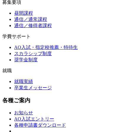
募集要項
昼間課程
通信／通常課程
通信／修得者課程
学費サポート
AO入試・指定校推薦・特待生
スカラシップ制度
奨学金制度
就職
就職実績
卒業生メッセージ
各種ご案内
お知らせ
AO入試エントリー
各種申請書ダウンロード