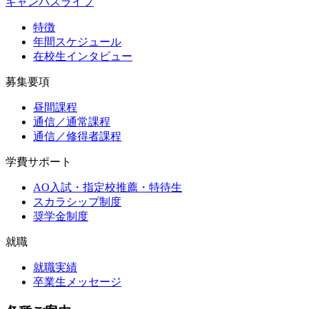
キャンパスライフ
特徴
年間スケジュール
在校生インタビュー
募集要項
昼間課程
通信／通常課程
通信／修得者課程
学費サポート
AO入試・指定校推薦・特待生
スカラシップ制度
奨学金制度
就職
就職実績
卒業生メッセージ