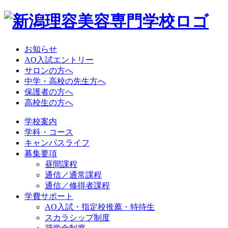
お知らせ
AO入試エントリー
サロンの方へ
中学・高校の先生方へ
保護者の方へ
高校生の方へ
学校案内
学科・コース
キャンパスライフ
募集要項
昼間課程
通信／通常課程
通信／修得者課程
学費サポート
AO入試・指定校推薦・特待生
スカラシップ制度