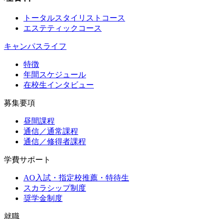
トータルスタイリストコース
エステティックコース
キャンパスライフ
特徴
年間スケジュール
在校生インタビュー
募集要項
昼間課程
通信／通常課程
通信／修得者課程
学費サポート
AO入試・指定校推薦・特待生
スカラシップ制度
奨学金制度
就職