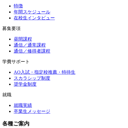
特徴
年間スケジュール
在校生インタビュー
募集要項
昼間課程
通信／通常課程
通信／修得者課程
学費サポート
AO入試・指定校推薦・特待生
スカラシップ制度
奨学金制度
就職
就職実績
卒業生メッセージ
各種ご案内