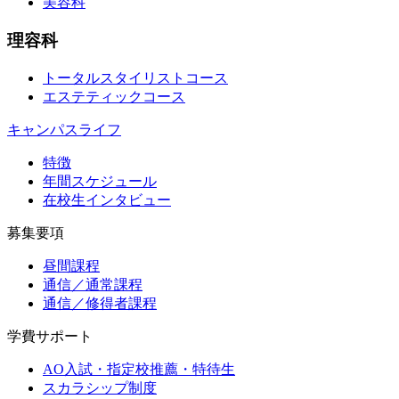
美容科
理容科
トータルスタイリストコース
エステティックコース
キャンパスライフ
特徴
年間スケジュール
在校生インタビュー
募集要項
昼間課程
通信／通常課程
通信／修得者課程
学費サポート
AO入試・指定校推薦・特待生
スカラシップ制度