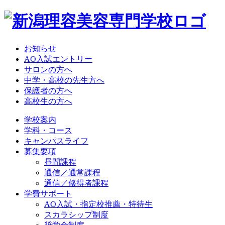
お知らせ
AO入試エントリー
サロンの方へ
中学・高校の先生方へ
保護者の方へ
高校生の方へ
学校案内
学科・コース
キャンパスライフ
募集要項
昼間課程
通信／通常課程
通信／修得者課程
学費サポート
AO入試・指定校推薦・特待生
スカラシップ制度