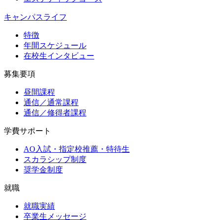
キャンパスライフ
特徴
年間スケジュール
在校生インタビュー
募集要項
昼間課程
通信／通常課程
通信／修得者課程
学費サポート
AO入試・指定校推薦・特待生
スカラシップ制度
奨学金制度
就職
就職実績
卒業生メッセージ