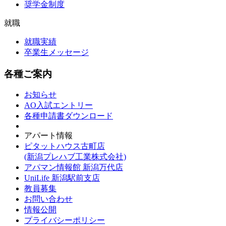
奨学金制度
就職
就職実績
卒業生メッセージ
各種ご案内
お知らせ
AO入試エントリー
各種申請書ダウンロード
アパート情報
ピタットハウス古町店
(新潟プレハブ工業株式会社)
アパマン情報館 新潟万代店
UniLife 新潟駅前支店
教員募集
お問い合わせ
情報公開
プライバシーポリシー