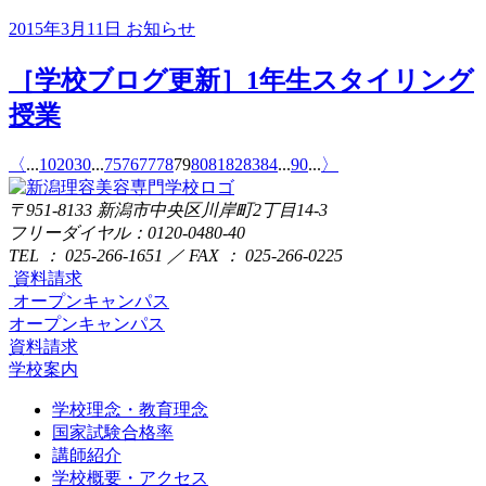
2015年3月11日
お知らせ
［学校ブログ更新］1年生スタイリング
授業
〈
...
10
20
30
...
75
76
77
78
79
80
81
82
83
84
...
90
...
〉
〒951-8133
新潟市中央区川岸町2丁目14-3
フリーダイヤル：0120-0480-40
TEL ： 025-266-1651 ／ FAX ： 025-266-0225
資料請求
オープンキャンパス
オープンキャンパス
資料請求
学校案内
学校理念・教育理念
国家試験合格率
講師紹介
学校概要・アクセス