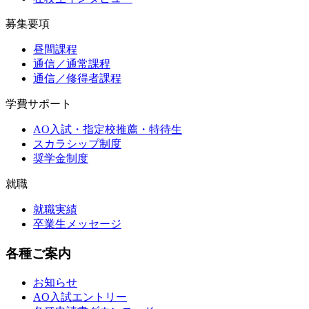
募集要項
昼間課程
通信／通常課程
通信／修得者課程
学費サポート
AO入試・指定校推薦・特待生
スカラシップ制度
奨学金制度
就職
就職実績
卒業生メッセージ
各種ご案内
お知らせ
AO入試エントリー