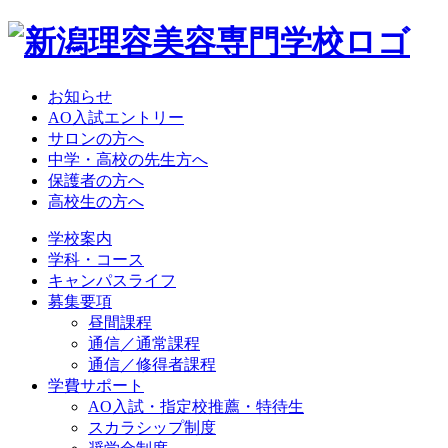
お知らせ
AO入試エントリー
サロンの方へ
中学・高校の先生方へ
保護者の方へ
高校生の方へ
学校案内
学科・コース
キャンパスライフ
募集要項
昼間課程
通信／通常課程
通信／修得者課程
学費サポート
AO入試・指定校推薦・特待生
スカラシップ制度