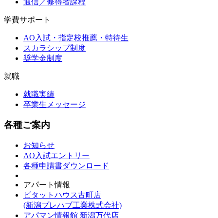
通信／修得者課程
学費サポート
AO入試・指定校推薦・特待生
スカラシップ制度
奨学金制度
就職
就職実績
卒業生メッセージ
各種ご案内
お知らせ
AO入試エントリー
各種申請書ダウンロード
アパート情報
ピタットハウス古町店
(新潟プレハブ工業株式会社)
アパマン情報館 新潟万代店